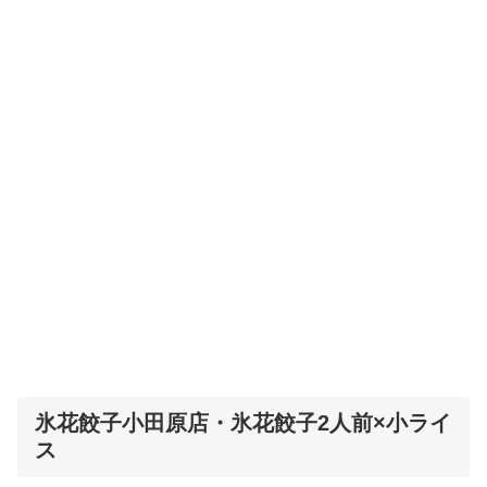
氷花餃子小田原店・氷花餃子2人前×小ライ
ス