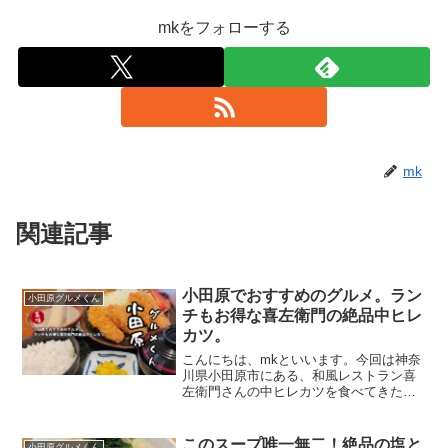
mkをフォローする
mk
関連記事
小田原でおすすめのグルメ。ラン
小田原グルメくん
チもお得な喜左衛門の絶品中ヒレ
カツ。
こんにちは、mkといいます。今回は神奈
川県小田原市にある、和風レストラン喜
左衛門さんの中ヒレカツを食べてきたの
で、紹介していこうと思います。わたし
的には神奈川県小田原市でも3本の指に入
る美味しいとんかつだと思います。今回
このスープ唯一無二！絶品の塩と
小田原グルメくん