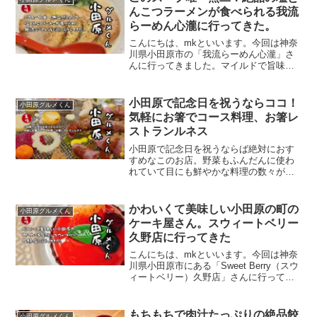
はとんかつですな。家...
んこつラーメンが食べられる我流
らーめん心瀧に行ってきた。
こんにちは、mkといいます。今回は神奈
川県小田原市の「我流らーめん心瀧」さ
んに行ってきました。マイルドで旨味の
あるスープとさっぱりとしたゆずの組み
合わせが、絶妙な塩らーめんが味わえま
す。今回はスープが美味すぎる「我流ら
小田原で記念日を祝うならココ！
小田原グルメくん
ーめん心瀧」さんの紹介...
気軽にお箸でコース料理、お箸レ
ストランルネス
小田原で記念日を祝うならば絶対におす
すめなこのお店。野菜もふんだんに使わ
れていて目にも鮮やかな料理の数々が目
でも楽しませてくれます。お箸でコース
料理が食べられるのが何よりもいい。
かわいくて美味しい小田原の町の
小田原グルメくん
ケーキ屋さん。スウィートベリー
久野店に行ってきた
こんにちは、mkといいます。今回は神奈
川県小田原市にある「Sweet Berry（スウ
ィートベリー）久野店」さんに行ってき
ました。町のケーキ屋さんって感じのあ
ったかい雰囲気がする、美味しいケーキ
屋さんでした。スウィートベリーさんの
もちもちで肉汁たっぷりの絶品餃
小田原グルメくん