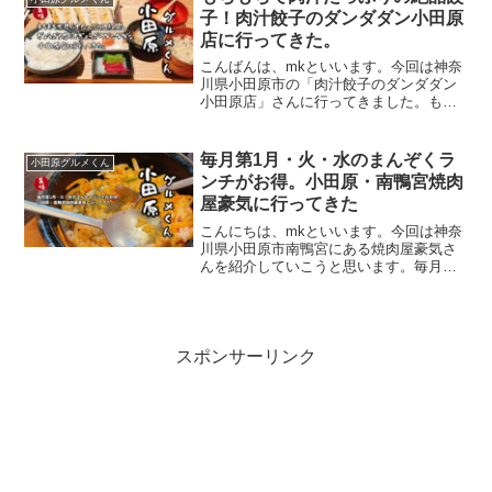
ケーキはど...
子！肉汁餃子のダンダダン小田原
店に行ってきた。
こんばんは、mkといいます。今回は神奈
川県小田原市の「肉汁餃子のダンダダン
小田原店」さんに行ってきました。もち
もちで肉汁あふれる絶品の餃子が味わえ
ます。今回は餃子で有名な、「肉汁餃子
のダンダダン小田原店」さんの紹介だ
毎月第1月・火・水のまんぞくラ
小田原グルメくん
ね。店名で「肉汁」ってつ...
ンチがお得。小田原・南鴨宮焼肉
屋豪気に行ってきた
こんにちは、mkといいます。今回は神奈
川県小田原市南鴨宮にある焼肉屋豪気さ
んを紹介していこうと思います。毎月第
一月・火・水はまんぞくランチが
30％OFFという破格のフェアをやってい
ます。まだ行ったことがない方はぜひ足
を運んでみてください。今...
スポンサーリンク