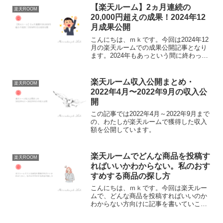
ポートを活用したことが無い方はぜひ参
【楽天ルーム】2ヵ月連続の
楽天ROOM
考にしてみて下さい。
20,000円超えの成果！2024年12
月成果公開
こんにちは、ｍｋです。今回は2024年12
月の楽天ルームでの成果公開記事となり
ます。2024年もあっという間に終わって
しまいました。今年は浮き沈みのあるジ
ェットコースターみたいな1年でした。そ
んなわたしの、2024年12月の楽天ルーム
楽天ルーム収入公開まとめ・
楽天ROOM
成果の...
2022年4月〜2022年9月の収入公
開
この記事では2022年4月～2022年9月まで
の、わたしが楽天ルームで獲得した収入
額を公開しています。
楽天ルームでどんな商品を投稿す
楽天ROOM
ればいいかわからない。私のおす
すめする商品の探し方
こんにちは、ｍｋです。今回は楽天ルー
ムで、どんな商品を投稿すればいいのか
わからない方向けに記事を書いていこう
と思います。確かにこれは楽天ルームを
はじめてすぐにぶち当たる壁だわね。と