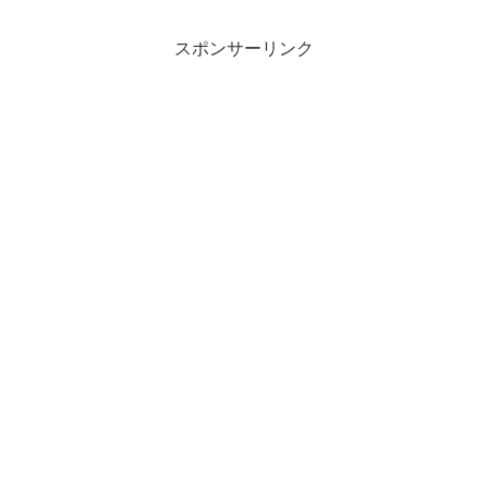
りあえず過去に購入したものから投稿は
してみるけど、すぐにネタ...
スポンサーリンク