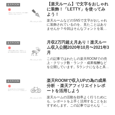
【楽天ルーム】で文字をおしゃれ
楽天ROOM
に装飾！「LETTY」を使ってみ
よう！
楽天ルームなどのSNSで文字がおしゃれ
に装飾されているのを、見たことはあり
ませんか？今回はそんなフォントを装飾
できるサービス「LETTY」について解説
しています。
月収2万円超え月あり！楽天ルー
楽天ROOM
ム収入公開2020年10月〜2021年3
月
この記事ではわたしの楽天ROOMでの売
上・クリック数・ランク・成果報酬など
を公開しています。Sランクになると具体
的にどのくらいの報酬があるのか、どの
くらいのクリック数でSランクになれたか
等の参考になれば嬉しいです。
楽天ROOMで収入UPの為の成果
楽天ROOM
分析 ・楽天アフィリエイトレポ
ートを活用しよう
楽天ルームの活動を効率よく行うために
も、レポートを上手く活用することをお
すすめします。この記事ではそんな「楽
天アフィリエイトレポート」の見方や、
その活用方法を解説しています。まだレ